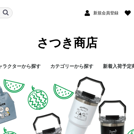
新規会員登録
さつき商店
ャラクターから探す
カテゴリーから探す
新着入荷予定
ヌーピー
ニオンズ
ィズニー
ッフィー
ンリオ
キッチン、台所用品
日用雑貨
タオル
文具、ステーショナリ
インテリア雑貨、小物
寝具、スリーパー
スマホ、タブレット、
ファッション雑貨、小
おもちゃ,知育玩具
アウトレット
ミッキー、ミニー、ミ
ディズニープリンセス
トイストーリー
くまのプーさん、チッ
美女と野獣、アナと雪
マーベル
保冷バッグ
水筒、ペッ
おはし、食
マグカップ
ふきん、ま
保存袋、マ
キッチンマ
車用品
スリッパ、
晴雨兼用傘
エコバッグ
トイレ用品
小型扇風機
アウトドア
お掃除グッ
ループタオ
フェイスタ
ミニタオル
クールタオ
ハンドタオ
鉛筆、色鉛
メモ帳、マ
シューズ袋
ランドセル
テーブル
加湿器
ステップ台
収納ボック
クッション
フロアマッ
その他
タオルケッ
布団収納袋
スリーパー
ひざ掛け、
スマホアク
パソコンア
コスメ、フ
ポーチ、マ
リュック、
パスケース
帽子、アー
サンダル、
Ｔシャツ
ぬいぐるみ
おもちゃ、
おもちゃ箱
ー
パソコン
物
ッキーフレンズ
プとデール
の女王
バー
箱
ー
ンジ
物
ーズ
ングバッグ
ズ
便利グッズ
ン
ープ
布団、タブ
ト
小物
マフラー
ッポン
具
ス