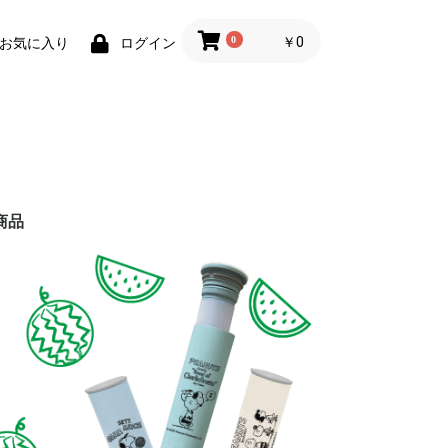
0
￥0
お気に入り
ログイン
商品
トボトルカ
器、お弁当
、タンブラ
な板、スポ
グネット小
ット
ルームシュ
、ショッピ
、冷感グッ
、おでかけ
ズ
ル
オル
ル
ル
筆、クレヨ
スキングテ
、体操着袋
カバー、座
ス
ト
ト
、肩あて
ブランケッ
セサリー
クセサリー
ァッション
ルチケース
バッグ
、定期入れ
ムカバー、
長靴、スリ
、知育玩具
スポーツ玩
レットケー