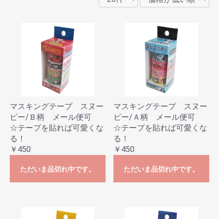
マスキングテープ スヌー
マスキングテープ スヌー
ピー/Ｂ柄 メール便可
ピー/Ａ柄 メール便可
☆テープを貼れば可愛くな
☆テープを貼れば可愛くな
る！
る！
￥450
￥450
ただいま品切れ中です。
ただいま品切れ中です。