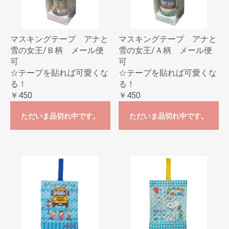
マスキングテープ アナと
マスキングテープ アナと
雪の女王/Ｂ柄 メール便
雪の女王/Ａ柄 メール便
可
可
☆テープを貼れば可愛くな
☆テープを貼れば可愛くな
る！
る！
￥450
￥450
ただいま品切れ中です。
ただいま品切れ中です。