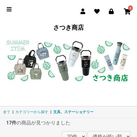
0
さつき商店
全て
|
カテゴリーから探す
|
文具、ステーショナリー
17件
の商品が見つかりました