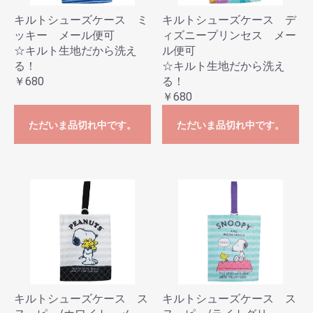
キルトシューズケース ミ
キルトシューズケース デ
ッキー メール便可
ィズニープリンセス メー
☆キルト生地だから洗え
ル便可
る！
☆キルト生地だから洗え
￥680
る！
￥680
ただいま品切れ中です。
ただいま品切れ中です。
キルトシューズケース ス
キルトシューズケース ス