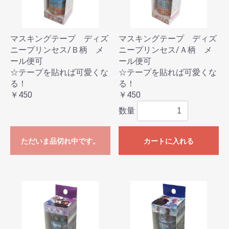
マスキングテープ ディズ
マスキングテープ ディズ
ニープリンセス/Ｂ柄 メ
ニープリンセス/Ａ柄 メ
ール便可
ール便可
☆テープを貼れば可愛くな
☆テープを貼れば可愛くな
る！
る！
￥450
￥450
数量
ただいま品切れ中です。
カートに入れる