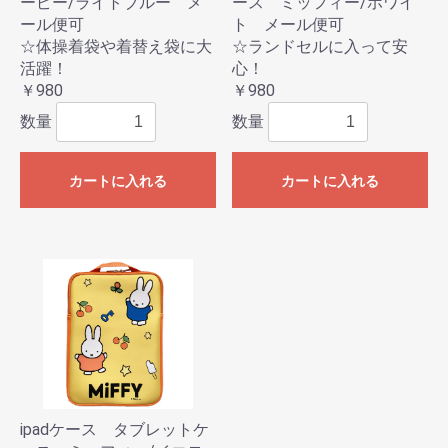
ーピー/ライトブルー メ
ース ミッフィー/ホワイ
ール便可
ト メール便可
☆体操着袋や着替え袋に大
☆ランドセルに入って安
活躍！
心！
￥980
￥980
数量
数量
カートに入れる
カートに入れる
ipadケース タブレットケ