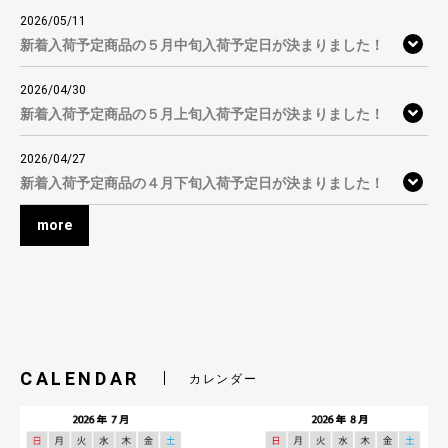
2026/05/11
新着入荷予定商品の５月中旬入荷予定日が決まりました！
2026/04/30
新着入荷予定商品の５月上旬入荷予定日が決まりました！
2026/04/27
新着入荷予定商品の４月下旬入荷予定日が決まりました！
more
CALENDAR
カレンダー