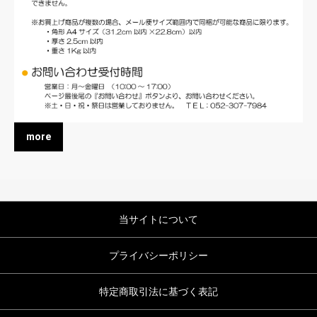
more
当サイトについて
プライバシーポリシー
特定商取引法に基づく表記