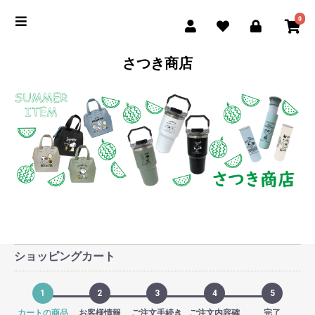
0
さつき商店
ショッピングカート
1
2
3
4
5
カートの商品
お客様情報
ご注文手続き
ご注文内容確
完了